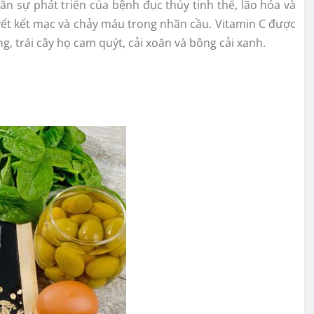
n sự phát triển của bệnh đục thủy tinh thể, lão hóa và
yết kết mạc và chảy máu trong nhãn cầu. Vitamin C được
g, trái cây họ cam quýt, cải xoăn và bông cải xanh.