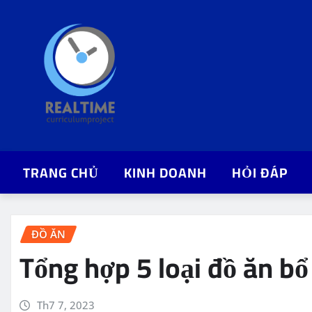
Skip
to
content
TRANG CHỦ
KINH DOANH
HỎI ĐÁP
ĐỒ ĂN
Tổng hợp 5 loại đồ ăn b
Th7 7, 2023