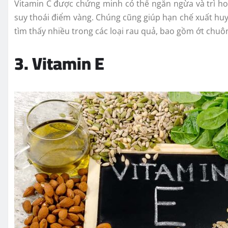
Vitamin C được chứng minh có thể ngăn ngừa và trì hoã
suy thoái điểm vàng. Chúng cũng giúp hạn chế xuất hu
tìm thấy nhiều trong các loại rau quả, bao gồm ớt chuôn
3. Vitamin E