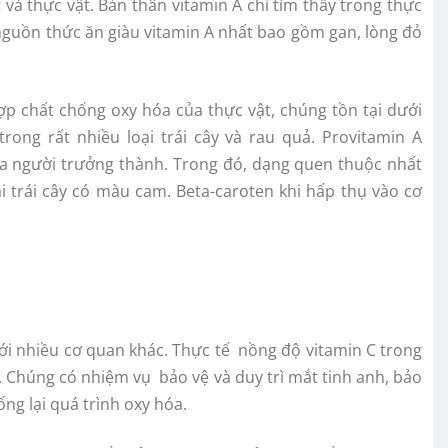
và thực vật. Bản thân vitamin A chỉ tìm thấy trong thực
nguồn thức ăn giàu vitamin A nhất bao gồm gan, lòng đỏ
hợp chất chống oxy hóa của thực vật, chúng tồn tại dưới
rong rất nhiều loại trái cây và rau quả. Provitamin A
a người trưởng thành. Trong đó, dạng quen thuộc nhất
oại trái cây có màu cam. Beta-caroten khi hấp thụ vào cơ
ới nhiều cơ quan khác. Thực tế nồng độ vitamin C trong
. Chúng có nhiệm vụ bảo vệ và duy trì mắt tinh anh, bảo
ống lại quá trình oxy hóa.