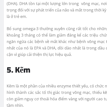
(DHA). DHA tồn tại một lượng lớn trong võng mạc, nơi
trọng đối với sự phát triển của não và mắt trong thời kỳ
là ở trẻ em.
Bổ sung omega-3 thường xuyên cũng rất tốt cho nhữn
khoảng 3 tháng có thể làm giảm đáng kể các triệu ch
ngăn ngừa các bệnh về mắt khác như bệnh võng mạc t
nhất của nó là EPA và DHA, dồi dào nhất là trong dầ
cận vì giúp cải thiện thị lực hiệu quả.
5. Kẽm
Kẽm là một phần của nhiều enzyme thiết yếu, có chức 
hình thành các sắc tố thị giác trong võng mạc, thiế
còn giảm nguy cơ thoái hóa điểm vàng với người cao tu
tầm nhìn.