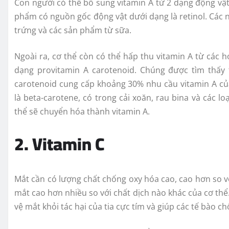
Con người có thể bổ sung vitamin A từ 2 dạng động vật 
phẩm có nguồn gốc động vật dưới dạng là retinol. Các 
trứng và các sản phẩm từ sữa.
Ngoài ra, cơ thể còn có thể hấp thu vitamin A từ các 
dạng provitamin A carotenoid. Chúng được tìm thấy t
carotenoid cung cấp khoảng 30% nhu cầu vitamin A củ
là beta-carotene, có trong cải xoăn, rau bina và các l
thể sẽ chuyển hóa thành vitamin A.
2. Vitamin C
Mắt cần có lượng chất chống oxy hóa cao, cao hơn so v
mắt cao hơn nhiều so với chất dịch nào khác của cơ thể
vệ mắt khỏi tác hại của tia cực tím và giúp các tế bào ch