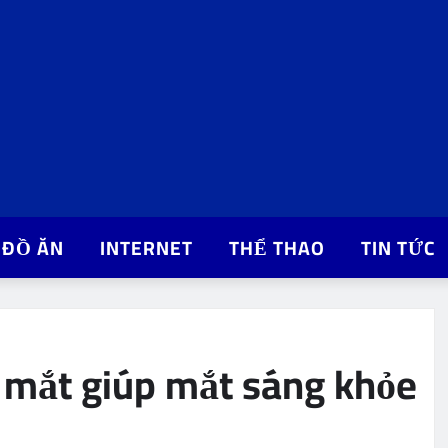
ĐỒ ĂN
INTERNET
THỂ THAO
TIN TỨC
ổ mắt giúp mắt sáng khỏe