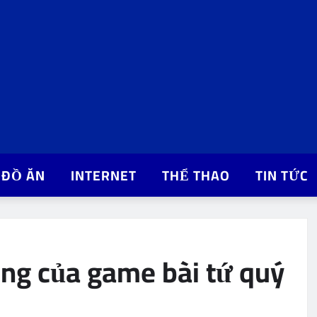
ĐỒ ĂN
INTERNET
THỂ THAO
TIN TỨC
ung của game bài tứ quý