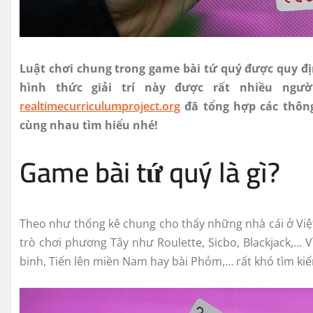
Luật chơi chung trong game bài tứ quý được quy đị
hình thức giải trí này được rất nhiều ngư
realtimecurriculumproject.org
đã tổng hợp các thông
cùng nhau tìm hiểu nhé!
Game bài tứ quý là gì?
Theo như thống kê chung cho thấy những nhà cái ở Việ
trò chơi phương Tây như Roulette, Sicbo, Blackjack,… 
binh, Tiến lên miền Nam hay bài Phỏm,… rất khó tìm ki