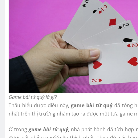
Game bài tứ quý là gì?
Thấu hiểu được điều này,
game bài tứ quý
đã tổng h
nhất trên thị trường nhằm tạo ra được một tựa game mớ
Ở trong
game bài tứ quý
, nhà phát hành đã tích hợp r
được rất nhiều người yêu thích nhất. Theo đó, các bạn 