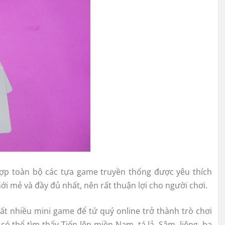
ợp toàn bộ các tựa game truyền thống được yêu thích
i mẻ và đầy đủ nhất, nên rất thuận lợi cho người chơi.
ất nhiều mini game để tứ quý online trở thành trò chơi
có thể tìm thấy Tiến lên miền Nam, tá lả, Sâm, liêng, ba