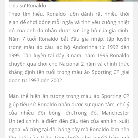
Tiểu sử Ronaldo
Theo tìm hiểu, Ronaldo luôn dành rất nhiều thời
gian để chơi bóng mỗi ngày và tình yêu cuồng nhiệt
đó của anh đã nhận được sự ủng hộ của gia đình.
Năm 7 tuổi Ronaldo bắt đầu gia nhập, tập luyện
trong màu áo câu lạc bộ Andorinha từ 1992 đến
1995. Tập luyện tại đây 3 năm, năm 1995 Ronaldo
chuyển qua chơi cho Nacional 2 năm và chính thức
khẳng định tên tuổi trong màu áo Sporting CP giai
đoạn từ 1997 đến 2002.
Màn thể hiện ấn tượng trong màu áo Sporting CP
giúp tiểu sử Ronaldo nhận được sự quan tâm, chú ý
của nhiều đội bóng lớn.Trong đó, Manchester
United chính là điểm đến đầu tiên của anh khi xuất
ngoại và cũng tại đội bóng này mà Ronaldo làm nên
tên tuổi của thân, từng bước cho người hâm mộ