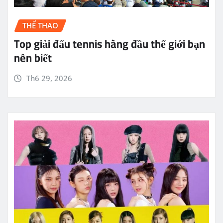
THỂ THAO
Top giải đấu tennis hàng đầu thế giới bạn
nên biết
Th6 29, 2026