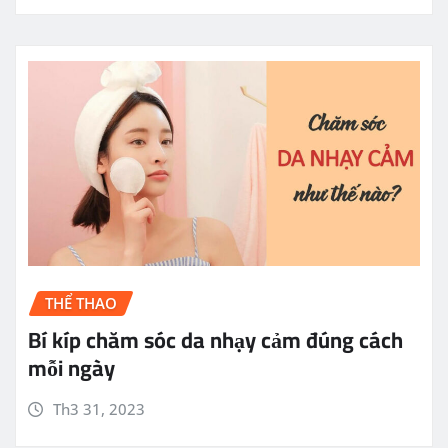
THỂ THAO
Bí kíp chăm sóc da nhạy cảm đúng cách
mỗi ngày
Th3 31, 2023