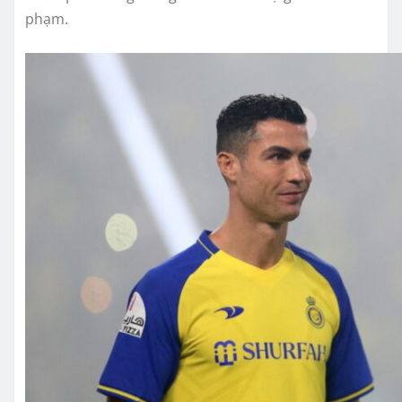
phạm.