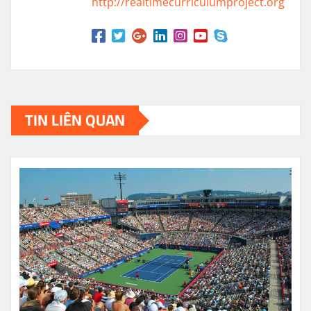
http://realtimecurriculumproject.org
TIN LIÊN QUAN