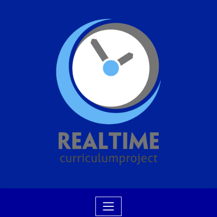
Skip
to
content