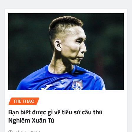
THỂ THAO
Bạn biết được gì về tiểu sử cầu thủ
Nghiêm Xuân Tú