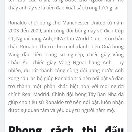
thấy anh ấy sẽ là tiền đạo xuất sắc trong tương lai.
Ronaldo chơi bóng cho Manchester United từ năm
2003 đến 2009, anh cùng đội bóng này vô địch Cúp
C1, Ngoại hạng Anh, FIFA Club World Cup,… Còn bản
thân Ronaldo thì có cho mình danh hiệu Quả bóng
Vàng đầu tiên trong sự nghiệp, chiếc giày Vàng
Châu Âu, chiếc giày Vàng Ngoại hạng Anh. Tuy
nhiên, dù rất thành công cùng đội bóng nước Anh
xong câu lạc bộ giúp Ronaldo trở nên nổi bật và dần
trở thành một phần khác biệt hơn với mọi người
chính Real Madrid. Chính đội bóng Tây Ban Nha đã
giúp cho tiểu sử Ronaldo trở nên nổi bật, luôn nhận
được sự quan tâm và yêu quý từ người hâm mộ.
Phong cách thi đấu