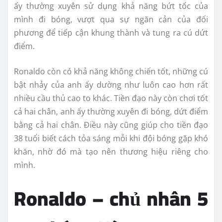
ấy thường xuyên sử dụng khả năng bứt tốc của
mình đi bóng, vượt qua sự ngăn cản của đối
phương để tiếp cận khung thành và tung ra cú dứt
điểm.
Ronaldo còn có khả năng không chiến tốt, những cú
bật nhảy của anh ấy dường như luôn cao hơn rất
nhiều cầu thủ cao to khác. Tiền đạo này còn chơi tốt
cả hai chân, anh ấy thường xuyên đi bóng, dứt điểm
bằng cả hai chân. Điều này cũng giúp cho tiền đạo
38 tuổi biết cách tỏa sáng mỗi khi đội bóng gặp khó
khăn, nhờ đó mà tạo nên thương hiệu riêng cho
mình.
Ronaldo – chủ nhân 5