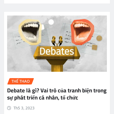
THỂ THAO
Debate là gì? Vai trò của tranh biện trong
sự phát triển cá nhân, tổ chức
Th5 3, 2023