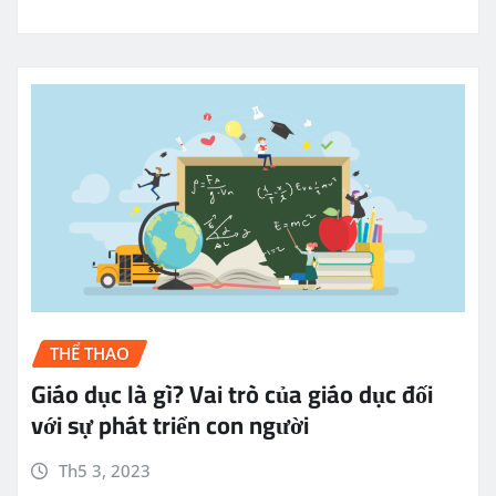
THỂ THAO
Giáo dục là gì? Vai trò của giáo dục đối
với sự phát triển con người
Th5 3, 2023