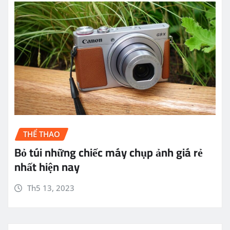
THỂ THAO
Bỏ túi những chiếc máy chụp ảnh giá rẻ
nhất hiện nay
Th5 13, 2023