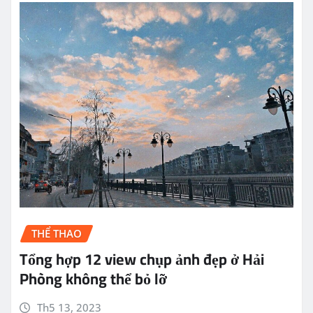
THỂ THAO
Tổng hợp 12 view chụp ảnh đẹp ở Hải
Phòng không thể bỏ lỡ
Th5 13, 2023