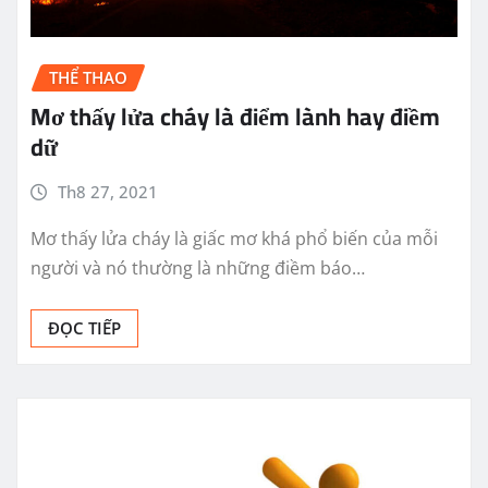
THỂ THAO
Mơ thấy lửa cháy là điểm lành hay điềm
dữ
Th8 27, 2021
Mơ thấy lửa cháy là giấc mơ khá phổ biến của mỗi
người và nó thường là những điềm báo…
ĐỌC TIẾP