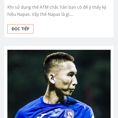
Khi sử dụng thẻ ATM chắc hẳn bạn có để ý thấy ký
hiệu Napas. Vậy thẻ Napas là gì,…
ĐỌC TIẾP